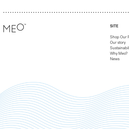
SITE
Shop Our 
Our story
Sustainabil
Why Meo?
News