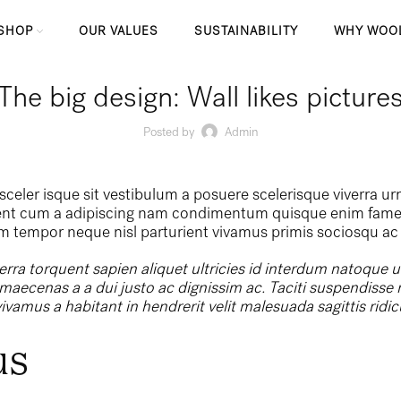
SHOP
OUR VALUES
SUSTAINABILITY
WHY WOO
The big design: Wall likes picture
Posted by
Admin
 sceler isque sit vestibulum a posuere scelerisque viverra ur
rient cum a adipiscing nam condimentum quisque enim fames
m tempor neque nisl parturient vivamus primis sociosqu ac 
a torquent sapien aliquet ultricies id interdum natoque u
maecenas a a dui justo ac dignissim ac. Taciti suspendisse 
us a habitant in hendrerit velit malesuada sagittis ridic
us