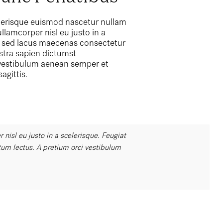
elerisque euismod nascetur nullam
llamcorper nisl eu justo in a
lis sed lacus maecenas consectetur
tra sapien dictumst
vestibulum aenean semper et
agittis.
nisl eu justo in a scelerisque. Feugiat
"Ante iacu
um lectus. A pretium orci vestibulum
sociis pl
aenean se
Metus Fe