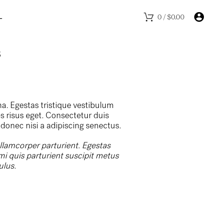
L
0
/
$
0.00
s
na. Egestas tristique vestibulum
 risus eget. Consectetur duis
donec nisi a adipiscing senectus.
llamcorper parturient. Egestas
mi quis parturient suscipit metus
ulus.