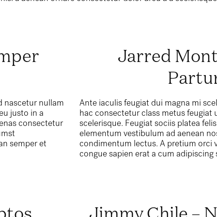
.
emper
Jarred Mont
Partu
d nascetur nullam
Ante iaculis feugiat dui magna mi sc
u justo in a
hac consectetur class metus feugiat u
ecenas consectetur
scelerisque. Feugiat sociis platea fe
umst
elementum vestibulum ad aenean nos
an semper et
condimentum lectus. A pretium orci 
congue sapien erat a cum adipiscing s
ptos
Jimmy Chile – 