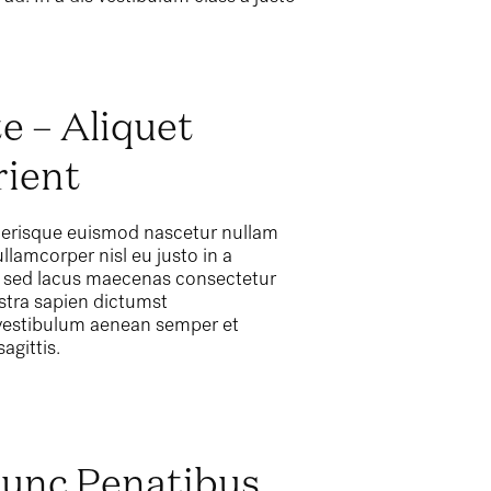
e – Aliquet
rient
elerisque euismod nascetur nullam
llamcorper nisl eu justo in a
lis sed lacus maecenas consectetur
tra sapien dictumst
vestibulum aenean semper et
agittis.
Nunc Penatibus