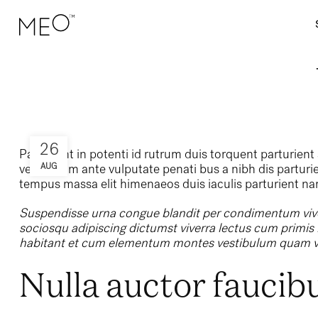
26
Parturient in potenti id rutrum duis torquent parturient
vestibulum ante vulputate penati bus a nibh dis partu
AUG
tempus massa elit himenaeos duis iaculis parturient na
Suspendisse urna congue blandit per condimentum viverr
sociosqu adipiscing dictumst viverra lectus cum primis 
habitant et cum elementum montes vestibulum quam vivam
Nulla auctor faucib