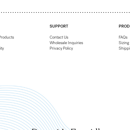
SUPPORT
PROD
Products
Contact Us
FAQs
Wholesale Inquiries
Sizing
ity
Privacy Policy
Shipp