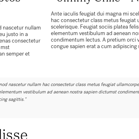
Ante iaculis feugiat dui magna mi sc
hac consectetur class metus feugiat u
scelerisque. Feugiat sociis platea fe
d nascetur nullam
elementum vestibulum ad aenean nos
u justo in a
condimentum lectus. A pretium orci 
ecenas consectetur
congue sapien erat a cum adipiscing s
umst
an semper et
mod nascetur nullam hac consectetur class metus feugiat ullamcorper 
r elementum vestibulum ad aenean nostra sapien dictumst condiment
ng sagittis."
isse